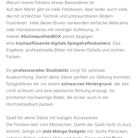
Warum meine Fotobox etwas Besonderes ist
Auf dem Markt gibt es viele Fotoboxen, aber leider auch viele,
die mit schlechter Technik und unbrauchbaren Bildern
frustrieren. Viele dieser Boxen verwenden einfache Webcams
oder Handykameras mit niedriger Auflösung. In
meiner
#SchmausFotoBOX
steckt dagegen
eine
hochauflösende digitale Spiegelreflexkamera
. Das
Ergebnis: professionelle Bilder mit klaren Details und echten
Farben.
Ein
professioneller Studioblitz
sorgt für optimale
Ausleuchtung. Damit deine Gäste perfekt zur Geltung kommen,
fotografieren wir vor einem
schwarzen Hintergrund
, der das
Licht schluckt und eine plastische Wirkung erzeugt. So
entstehen hochwertige Bilder, die locker auch in ein
Hochzeitsalbum passen.
Spaß für deine Gäste mit lustigen Accessoires
Die Fotobox lebt vom Mitmachen. Damit der Spaß nicht zu kurz
kommt, bringe ich
jede Menge Gadgets
mit: bunte Perücken,
schräge Brillen, witzige Hüte und mehr. Diese sind
im Preis