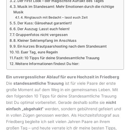
2. Der First Look – der magischste Auftakt des Tages
3. Musik im Standesamt: Mehr Emotionen durch die richtige
Musik
4. Ringtausch mit Bedacht – lasst euch Zeit
5. Der Kuss: Gänsehaut garantiert!
6. Der Auszug: Lasst euch feiern!
7. Gruppenfotos nicht vergessen
8. Kleiner Sektempfang im Anschluss
9. Ein kurzes Brautpaarshooting nach dem Standesamt
10. Euer Tag, eure Regeln
Fazit: 10 Tipps für deine Standesamtliche Trauung
Weitere Informationen findest Du hier:
Ein unvergesslicher Ablauf für eure Hochzeit in Friedberg
Die
standesamtliche Trauung
ist für viele Paare der erste
große Moment auf dem Weg in ein gemeinsames Leben. Mit
den folgenden 10 Tipps für deine Standesamtliche Trauung
bist Du optimal vorbereitet. Gerade deshalb sollte sie
nicht
einfach „abgehakt“
werden, sondern gebührend gefeiert und
in vollen Zügen genossen werden. Als Hochzeitsfotograf aus
Friedberg begleite ich seit vielen Jahren Paare an ihrem
großen Tag – und heute verrate ich dir meine besten Tipps,